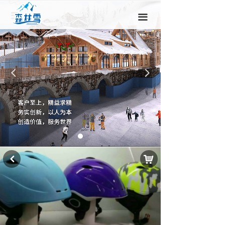
끀
끀
넳
넲
낙
낒