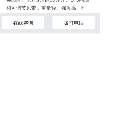
和可调节风带，重量轻、强度高、时
尚、舒适、安全。所有产品都经过真实
在线咨询
拨打电话
环境下的测试，为真实的使用环境而设
¥
0.00
计。
专利产品，独立模具，专为中国人脑型
设计
独立品牌，质量保障;
热线：400-800-7286
电话：139 6913 0222
版权所有 2020
山东森林雪滑雪设备有限公司
All Rights Reserved
鲁ICP备15010687号-2
鲁ICP备15010687号
本网站由阿里云提供云计算及安全服务