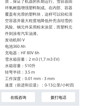
质，保证了机器的长期运行。雪容器由
环氧树脂增强塑料制成。在内部、容器
覆盖有光滑的塑料块，这样可以轻松清
空容器并最大程度地降低外壳冻结雪的
风险。钢元件采用粉末涂层，而塑料元
件则涂有汽车油漆。
发动机80 V
电池360 Ah
充电器：HF 80V 6h
雪水箱容量：2 m3 (1,7 m3 EV)
水箱容量：510升
转弯半径：3.5 m
工作深度：0.01 mm - 3 mm
速度（前进和后退）：0-13公里/小时四
轮驱动
在线咨询
拨打电话
单速变速箱：前进、空挡和倒车液压助
¥
0.00
力转向
轮胎尺寸： 205/70 R15