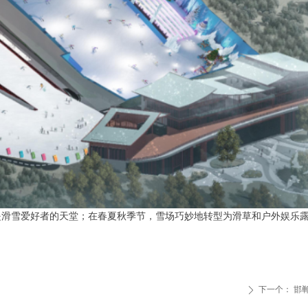
是滑雪爱好者的天堂；在春夏秋季节，雪场巧妙地转型为滑草和户外娱乐
下一个：
邯
ꄲ