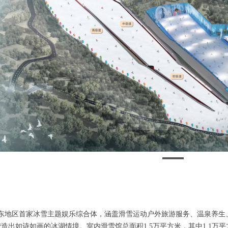
华东地区首家冰雪主题娱乐综合体，涵盖滑雪运动户外旅游服务、温泉养生
营造出如诗如画的冰湖情境。室内滑雪馆总面积1.5万平方米，其中1.1