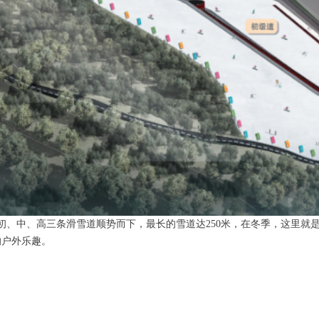
初、中、高三条滑雪道顺势而下，最长的雪道达250米，在冬季，这里就
的户外乐趣。