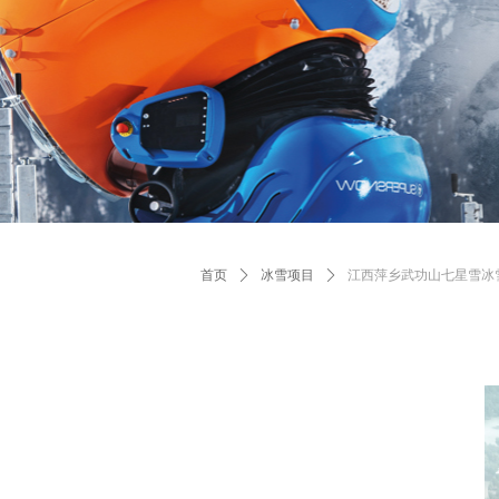
首页
ꄲ
冰雪项目
ꄲ
江西萍乡武功山七星雪冰