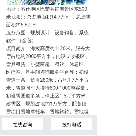
地址：喀什地区巴楚县红海景区东500
米 面积：总占地面积14.7万㎡ ，总造雪
面积约6.5万㎡
服务范围：规划设计、设备销售、系统
软件 （全包）
项目简介：海拔高度约1120米。服务大
厅占地约2000平方米，内设立收银区、
雪具租赁、小型商超、餐饮、休息区、
医疗室、洗手间咨询服务平台等；初设
雪道一条，长度280米，占地1.7万平方
米，雪道同时大接待800-1000游客量，
初设雪圈道多条，停止区1.6万平方米；
嬉雪区：规划占地约1万平方，配备嬉
雪项目雪地摩托车、雪地转转、雪地坦
克、雪地迷宫等；采摘园：规划四季采
在线咨询
拨打电话
摘园占地约3.7万平方米，四季种植果
¥
0.00
蔬，供周边游客进行观赏采摘；停车