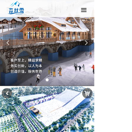
끀
끀
넳
넲
낙
낒